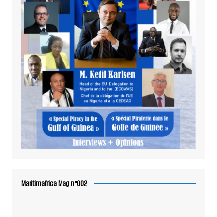
Maritimafrica Mag n°002