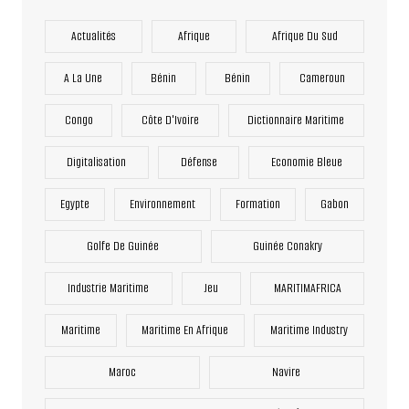
Actualités
Afrique
Afrique Du Sud
A La Une
Bénin
Bénin
Cameroun
Congo
Côte D'Ivoire
Dictionnaire Maritime
Digitalisation
Défense
Economie Bleue
Egypte
Environnement
Formation
Gabon
Golfe De Guinée
Guinée Conakry
Industrie Maritime
Jeu
MARITIMAFRICA
Maritime
Maritime En Afrique
Maritime Industry
Maroc
Navire