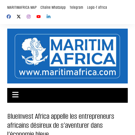
Aller
MARITIMAFRICA MAP
Chaîne WhatsApp
Telegram
Logis-T Africa
au
contenu
BlueInvest Africa appelle les entrepreneurs
africains désireux de s’aventurer dans
l’économie bleue