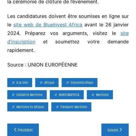
la cérémonie de clôture de l’événement.
Les candidatures doivent être soumises en ligne sur
le
site web de BlueInvest Africa
avant le 26 janvier
2024. Préparez vos arguments, visitez le
site
d’inscription
et soumettez votre demande
rapidement.
Source : UNION EUROPÉENNE
A La Une
Afrique
Economie Bleue
Industrie Maritime
MARITIMAFRICA
Maritime
Maritime En Afrique
Transport Maritime
Navigation
Précédent
Suivant