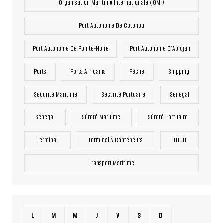
Organisation Maritime Internationale (OMI)
Port Autonome De Cotonou
Port Autonome De Pointe-Noire
Port Autonome D’Abidjan
Ports
Ports Africains
Pêche
Shipping
Sécurité Maritime
Sécurité Portuaire
Sénégal
Sénégal
Sûreté Maritime
Sûreté Portuaire
Terminal
Terminal À Conteneurs
TOGO
Transport Maritime
L
M
M
J
V
S
D