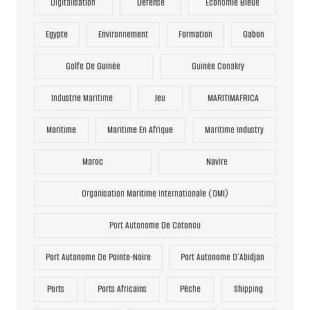
Digitalisation
Défense
Economie Bleue
Egypte
Environnement
Formation
Gabon
Golfe De Guinée
Guinée Conakry
Industrie Maritime
Jeu
MARITIMAFRICA
Maritime
Maritime En Afrique
Maritime Industry
Maroc
Navire
Organisation Maritime Internationale (OMI)
Port Autonome De Cotonou
Port Autonome De Pointe-Noire
Port Autonome D’Abidjan
Ports
Ports Africains
Pêche
Shipping