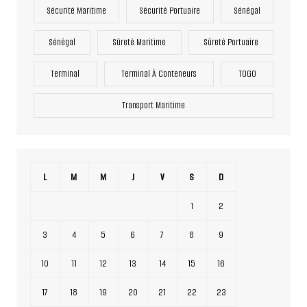
Sécurité Maritime
Sécurité Portuaire
Sénégal
Sénégal
Sûreté Maritime
Sûreté Portuaire
Terminal
Terminal À Conteneurs
TOGO
Transport Maritime
L
M
M
J
V
S
D
1
2
3
4
5
6
7
8
9
10
11
12
13
14
15
16
17
18
19
20
21
22
23