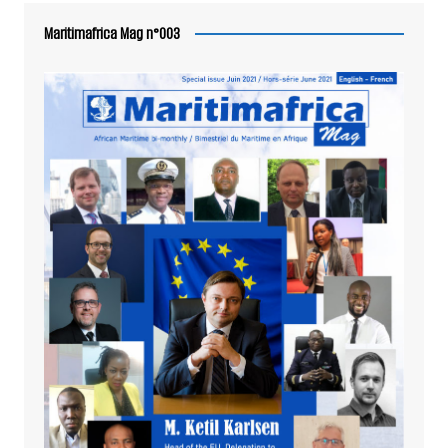
Maritimafrica Mag n°003