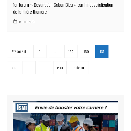
1er forum « Destination Gabon Bleu » sur l’industrialisation
de la filière thonière
15 mai 2023
Pagination
Précédent
1
…
129
130
131
des
publications
132
133
…
233
Suivant