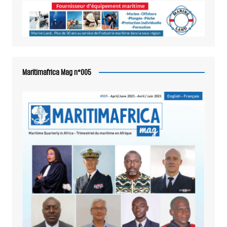
Maritimafrica Mag n°005