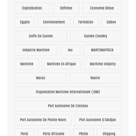
Digitalisation
Défense
Economie Bleue
Egypte
Environnement
Formation
Gabon
Golfe De Guinée
Guinée Conakry
Industrie Maritime
Jeu
MARITIMAFRICA
Maritime
Maritime En Afrique
Maritime Industry
Maroc
Navire
Organisation Maritime Internationale (OMI)
Port Autonome De Cotonou
Port Autonome De Pointe-Noire
Port Autonome D’Abidjan
Ports
Ports Africains
Pêche
Shipping