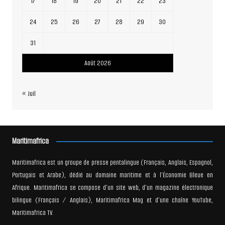
17
18
19
20
21
22
23
24
25
26
27
28
29
30
31
Août 2026
« Juil
Maritimafrica
Maritimafrica est un groupe de presse pentalingue (Français, Anglais, Espagnol,
Portugais et Arabe), dédié au domaine maritime et à l’Économie Bleue en
Afrique. Maritimafrica se compose d’un site web, d’un magazine électronique
bilingue (Français / Anglais), Maritimafrica Mag et d’une chaîne YouTube,
Maritimafrica TV.