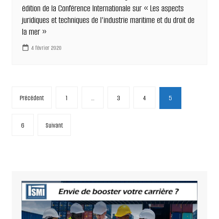
édition de la Conférence Internationale sur « Les aspects
juridiques et techniques de l’industrie maritime et du droit de
la mer »
4 février 2020
Pagination
Précédent
1
…
3
4
5
des
publications
6
Suivant