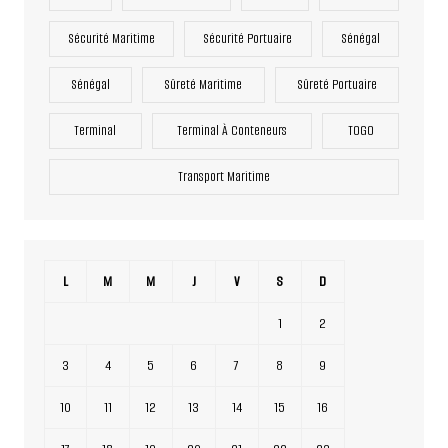
Sécurité Maritime
Sécurité Portuaire
Sénégal
Sénégal
Sûreté Maritime
Sûreté Portuaire
Terminal
Terminal À Conteneurs
TOGO
Transport Maritime
L
M
M
J
V
S
D
1
2
3
4
5
6
7
8
9
10
11
12
13
14
15
16