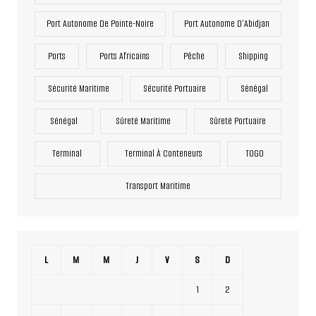
Port Autonome De Pointe-Noire
Port Autonome D’Abidjan
Ports
Ports Africains
Pêche
Shipping
Sécurité Maritime
Sécurité Portuaire
Sénégal
Sénégal
Sûreté Maritime
Sûreté Portuaire
Terminal
Terminal À Conteneurs
TOGO
Transport Maritime
L
M
M
J
V
S
D
1
2