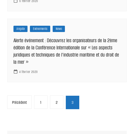
6 février 2020
Angola
Evénements
News
Alerte événement : Découvrez les organisateurs de la 2ème
édition de la Conférence Internationale sur « Les aspects
juridiques et techniques de l’industrie maritime et du droit de
la mer »
4 février 2020
Pagination
Précédent
1
2
3
des
publications