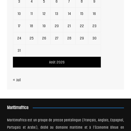
3
4
5
6
7
8
9
10
11
12
13
14
15
16
17
18
19
20
21
22
23
24
25
26
27
28
29
30
31
Août 2026
« Juil
Maritimafrica
Maritimafrica est un groupe de presse pentalingue (Français, Anglais, Espagnol,
Portugais et Arabe), dédié au domaine maritime et à l’Économie Bleue en