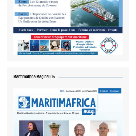
Maritimafrica Mag n°005