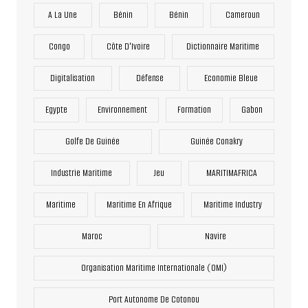
A La Une
Bénin
Bénin
Cameroun
Congo
Côte D'Ivoire
Dictionnaire Maritime
Digitalisation
Défense
Economie Bleue
Egypte
Environnement
Formation
Gabon
Golfe De Guinée
Guinée Conakry
Industrie Maritime
Jeu
MARITIMAFRICA
Maritime
Maritime En Afrique
Maritime Industry
Maroc
Navire
Organisation Maritime Internationale (OMI)
Port Autonome De Cotonou