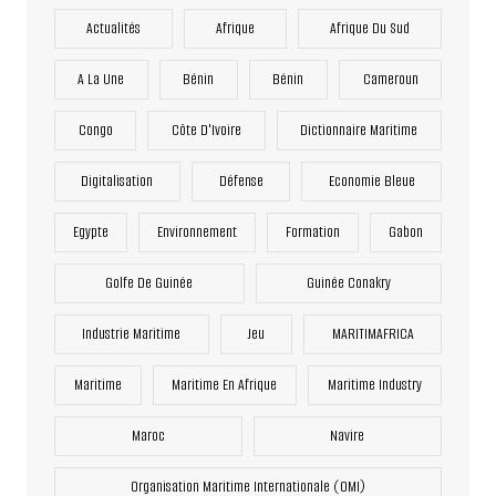
Actualités
Afrique
Afrique Du Sud
A La Une
Bénin
Bénin
Cameroun
Congo
Côte D'Ivoire
Dictionnaire Maritime
Digitalisation
Défense
Economie Bleue
Egypte
Environnement
Formation
Gabon
Golfe De Guinée
Guinée Conakry
Industrie Maritime
Jeu
MARITIMAFRICA
Maritime
Maritime En Afrique
Maritime Industry
Maroc
Navire
Organisation Maritime Internationale (OMI)