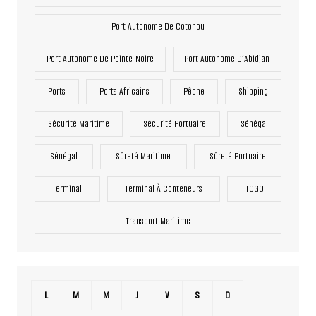
Port Autonome De Cotonou
Port Autonome De Pointe-Noire
Port Autonome D’Abidjan
Ports
Ports Africains
Pêche
Shipping
Sécurité Maritime
Sécurité Portuaire
Sénégal
Sénégal
Sûreté Maritime
Sûreté Portuaire
Terminal
Terminal À Conteneurs
TOGO
Transport Maritime
L
M
M
J
V
S
D