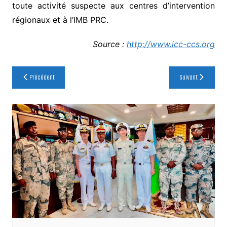
toute activité suspecte aux centres d’intervention
régionaux et à l’IMB PRC.
Source :
http://www.icc-ccs.org
Navigation
Précédent
Suivant
de
l’article