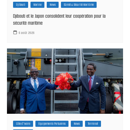
Djibouti
Marine
News
Sûreté & Sécurité Maritime
Djibouti et le Japon consolident leur coopération pour la
sécurité maritime
6 août 2026
Côte d'Ivoire
Equipements Portuaires
News
Terminal