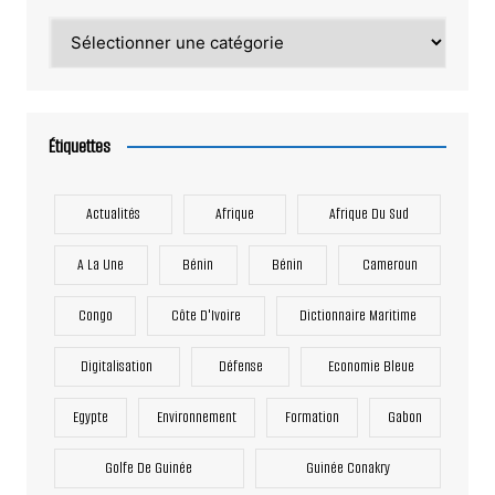
Catégories
Étiquettes
Actualités
Afrique
Afrique Du Sud
A La Une
Bénin
Bénin
Cameroun
Congo
Côte D'Ivoire
Dictionnaire Maritime
Digitalisation
Défense
Economie Bleue
Egypte
Environnement
Formation
Gabon
Golfe De Guinée
Guinée Conakry