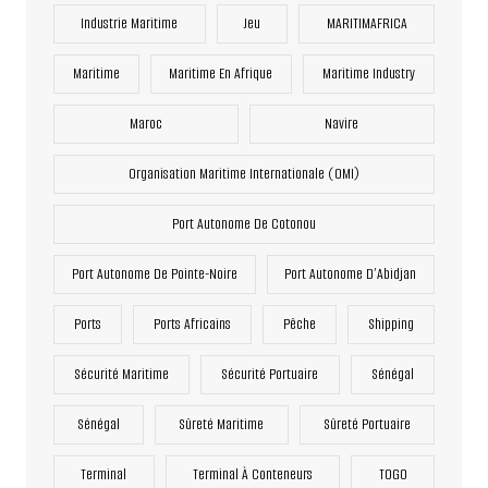
Industrie Maritime
Jeu
MARITIMAFRICA
Maritime
Maritime En Afrique
Maritime Industry
Maroc
Navire
Organisation Maritime Internationale (OMI)
Port Autonome De Cotonou
Port Autonome De Pointe-Noire
Port Autonome D’Abidjan
Ports
Ports Africains
Pêche
Shipping
Sécurité Maritime
Sécurité Portuaire
Sénégal
Sénégal
Sûreté Maritime
Sûreté Portuaire
Terminal
Terminal À Conteneurs
TOGO