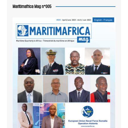
Maritimafrica Mag n°005